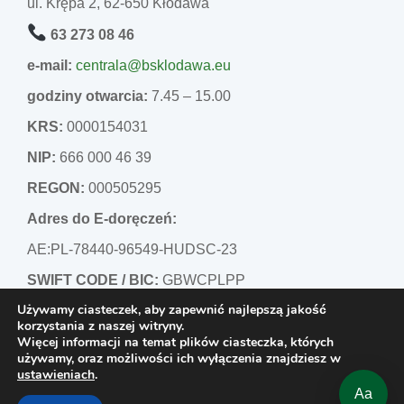
ul. Krępa 2, 62-650 Kłodawa
63 273 08 46
e-mail:
centrala@bsklodawa.eu
godziny otwarcia:
7.45 – 15.00
KRS:
0000154031
NIP:
666 000 46 39
REGON:
000505295
Adres do E-doręczeń:
AE:PL-78440-96549-HUDSC-23
SWIFT CODE / BIC:
GBWCPLPP
Używamy ciasteczek, aby zapewnić najlepszą jakość
korzystania z naszej witryny.
Więcej informacji na temat plików ciasteczka, których
Bank Spółdzielczy w Kłodawie - wszystkie prawa
używamy, oraz możliwości ich wyłączenia znajdziesz w
ustawieniach
.
zastrzeżone Strona wykonana przez
Webajt - Konrad
Aa