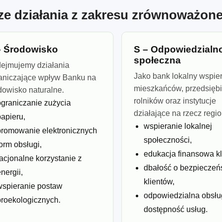
ze działania z zakresu zrównoważon
– Środowisko
S – Odpowiedzialn
społeczna
ejmujemy działania
Jako bank lokalny wspi
aniczające wpływ Banku na
mieszkańców, przedsiębi
dowisko naturalne.
rolników oraz instytucje
ograniczanie zużycia
działające na rzecz regi
papieru,
wspieranie lokalnej
promowanie elektronicznych
społeczności,
orm obsługi,
edukacja finansowa kl
racjonalne korzystanie z
dbałość o bezpieczeń
nergii,
klientów,
wspieranie postaw
odpowiedzialna obsłu
proekologicznych.
dostępność usług.