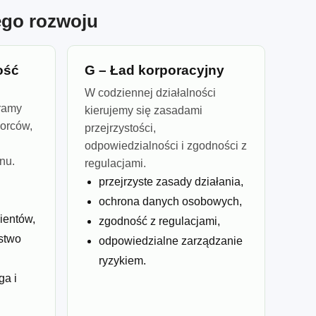
ego rozwoju
ość
G – Ład korporacyjny
W codziennej działalności
eramy
kierujemy się zasadami
orców,
przejrzystości,
odpowiedzialności i zgodności z
onu.
regulacjami.
przejrzyste zasady działania,
ochrona danych osobowych,
ientów,
zgodność z regulacjami,
stwo
odpowiedzialne zarządzanie
ryzykiem.
ga i