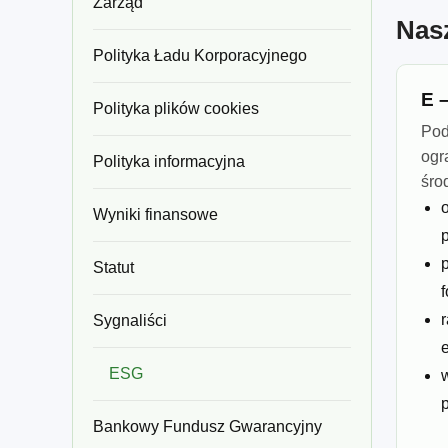
Zarząd
Nas
Polityka Ładu Korporacyjnego
E 
Polityka plików cookies
Pod
ogr
Polityka informacyjna
śro
Wyniki finansowe
Statut
f
Sygnaliści
e
ESG
Bankowy Fundusz Gwarancyjny